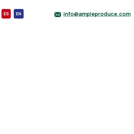
info@ampleproduce.com
ES
EN
r fraîcheur,