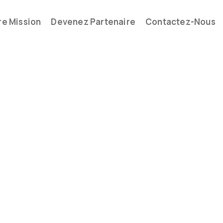
re Mission
Devenez Partenaire
Contactez-Nous
ssion
eur — nous sommes votre partenaire engagé à offri