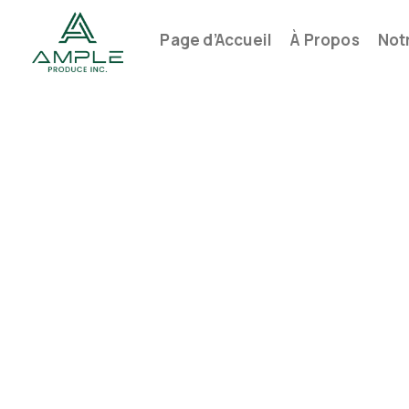
Page d’Accueil
À Propos
Not
Notre mi
Nous visons à être plus qu’un distribut
intégrité et valeur à chaque étape.